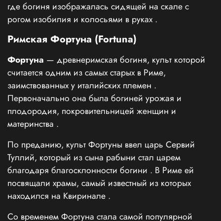
где богиня изображалась сидящей на скале с
рогом изобилия и колосьями в руках
.
Римская Фортуна (Fortuna)
Фортуна
— древнеримская богиня, культ которой
считается одним из самых старых в Риме,
заимствованных у италийских племен
.
Первоначально она была богиней урожая и
плодородия, покровительницей женщин и
материнства
.
По преданию, культ Фортуны ввел царь Сервий
Туллий, который из сына рабыни стал царем
благодаря благосклонности богини
. В Риме ей
посвящали храмы, самый известный из которых
находился на Квиринале
.
Со временем Фортуна стала самой популярной