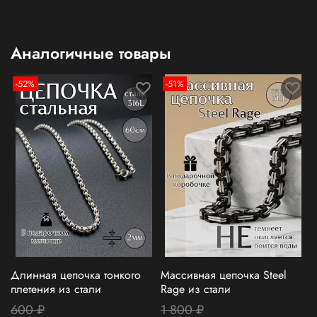
Аналогичные товары
-52%
-51%
Длинная цепочка тонкого
Массивная цепочка Steel
М
плетения из стали
Rage из стали
R
600 ₽
1 800 ₽
1