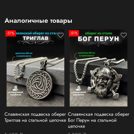
Аналогичные товары
-51%
-51%
Славянская подвеска оберег
Славянская подвеска оберег
С
Триглав на стальной цепочке
Бог Перун на стальной
с
цепочке
А