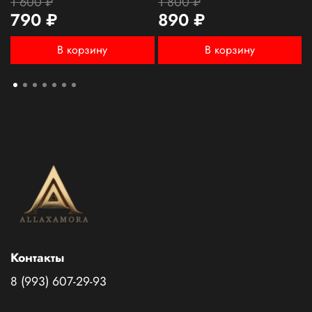
1 600 ₽
1 800 ₽
8
790 ₽
890 ₽
В корзину
В корзину
Контакты
8 (993) 607-29-93