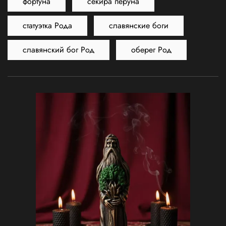
фортуна
секира перуна
статуэтка Рода
славянские боги
славянский бог Род
оберег Род