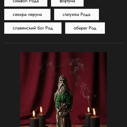
символ Рода
фортуна
секира перуна
статуэтка Рода
славянский бог Род
оберег Род